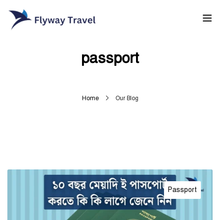
Home
passport
Airlines
Umrah packages
Home
Our Blog
0
Blog
Visa
Contact
Passport
About