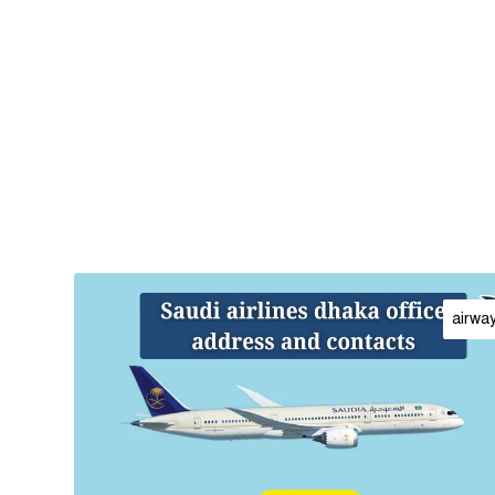
airwa