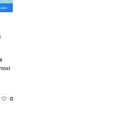
s
al
 most
0