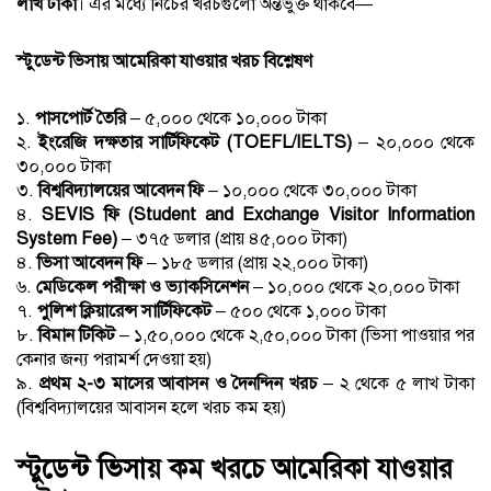
লাখ টাকা
। এর মধ্যে নিচের খরচগুলো অন্তর্ভুক্ত থাকবে—
স্টুডেন্ট ভিসায় আমেরিকা যাওয়ার খরচ বিশ্লেষণ
১.
পাসপোর্ট তৈরি
– ৫,০০০ থেকে ১০,০০০ টাকা
২.
ইংরেজি দক্ষতার সার্টিফিকেট (TOEFL/IELTS)
– ২০,০০০ থেকে
৩০,০০০ টাকা
৩.
বিশ্ববিদ্যালয়ের আবেদন ফি
– ১০,০০০ থেকে ৩০,০০০ টাকা
৪.
SEVIS ফি (Student and Exchange Visitor Information
System Fee)
– ৩৭৫ ডলার (প্রায় ৪৫,০০০ টাকা)
৪.
ভিসা আবেদন ফি
– ১৮৫ ডলার (প্রায় ২২,০০০ টাকা)
৬.
মেডিকেল পরীক্ষা ও ভ্যাকসিনেশন
– ১০,০০০ থেকে ২০,০০০ টাকা
৭.
পুলিশ ক্লিয়ারেন্স সার্টিফিকেট
– ৫০০ থেকে ১,০০০ টাকা
৮.
বিমান টিকিট
– ১,৫০,০০০ থেকে ২,৫০,০০০ টাকা (ভিসা পাওয়ার পর
কেনার জন্য পরামর্শ দেওয়া হয়)
৯.
প্রথম ২-৩ মাসের আবাসন ও দৈনন্দিন খরচ
– ২ থেকে ৫ লাখ টাকা
(বিশ্ববিদ্যালয়ের আবাসন হলে খরচ কম হয়)
স্টুডেন্ট ভিসায় কম খরচে আমেরিকা যাওয়ার