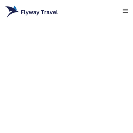
Home
Airlines
Umrah packages
0
Blog
Visa
Contact
About