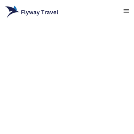
Home
Airlines
Umrah packages
0
Blog
Visa
Contact
About