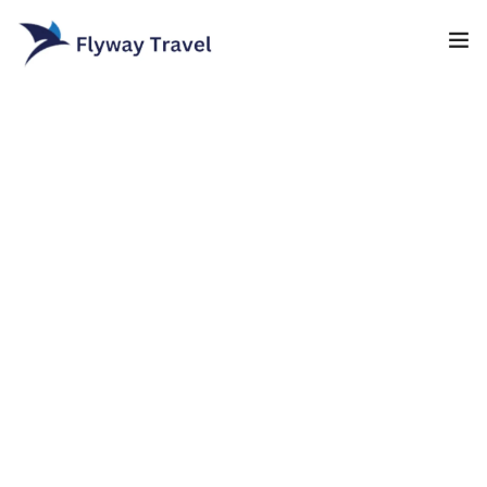
Home
Airlines
Umrah packages
0
Blog
Visa
Contact
About