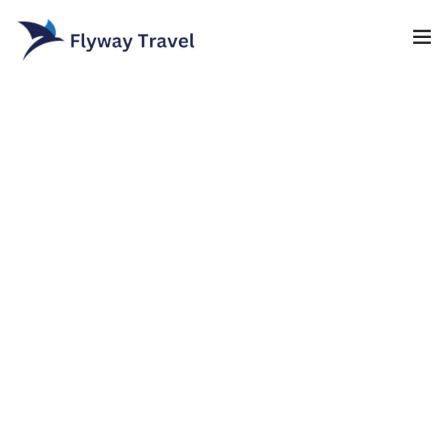
Home
Airlines
Umrah packages
0
Blog
Visa
Contact
About