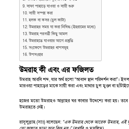
সাফা পাহাড়ে যাওয়া ও সায়ী শুরু
সায়ী সম্পন্ন করা
হলক বা কসর (চুল কাটা)
উমরাহর সময় যা করা নিষিদ্ধ (ইহরামের মধ্যে)
উমরাহ পরবর্তী কিছু আমল
উমরাহতে যাওয়ার আগে প্রস্তুতি
সংক্ষেপে উমরাহর ধাপসমূহ
উপসংহার
উমরাহ কী এবং এর ফজিলত
উমরাহ আরবি শব্দ, যার অর্থ হলো “আবাদ স্থান পরিদর্শন করা”। ইসলা
মারওয়া পাহাড়ের মাঝে সায়ী করা এবং মাথার চুল মুণ্ডন বা ছাঁট
হজের মতো উমরাহও আল্লাহর ঘর কাবার উদ্দেশ্যে করা হয়। তবে
উমরাহতে নেই।
রাসুলুল্লাহ (সাঃ) বলেছেন:
“এক উমরাহ থেকে আরেক উমরাহ, এই দুইয
তো জান্নাত ছাড়া আর কিছু নয়।”
(বুখারি ও মুসলিম)