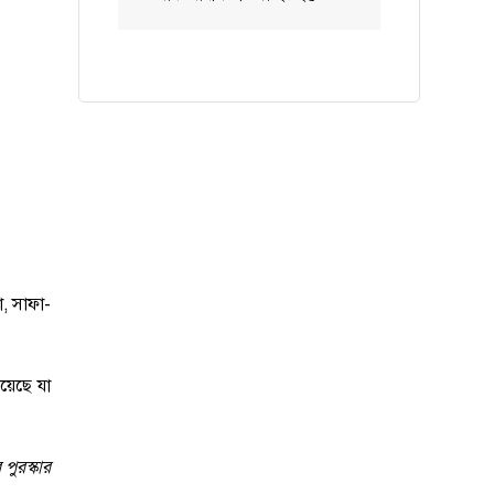
া, সাফা-
়েছে যা
ুরস্কার