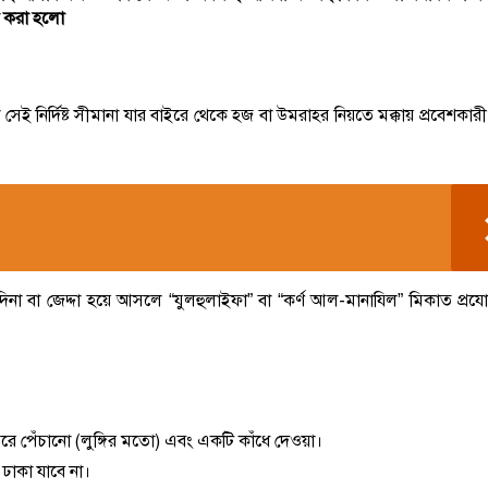
া করা হলো
ির্দিষ্ট সীমানা যার বাইরে থেকে হজ বা উমরাহর নিয়তে মক্কায় প্রবেশকারী 
না বা জেদ্দা হয়ে আসলে “যুলহুলাইফা” বা “কর্ণ আল-মানাযিল” মিকাত প্রযো
ে পেঁচানো (লুঙ্গির মতো) এবং একটি কাঁধে দেওয়া।
ঢাকা যাবে না।