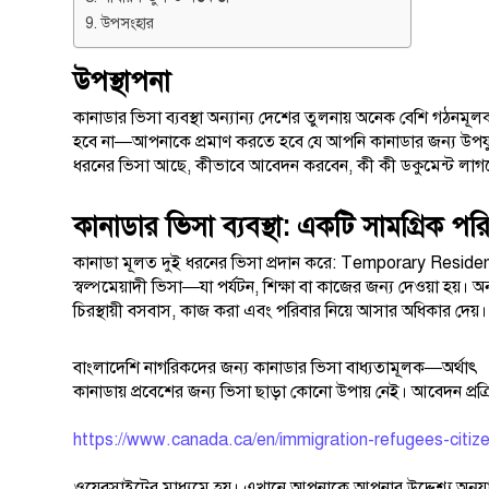
উপসংহার
উপস্থাপনা
কানাডার ভিসা ব্যবস্থা অন্যান্য দেশের তুলনায় অনেক বেশি গঠন
হবে না—আপনাকে প্রমাণ করতে হবে যে আপনি কানাডার জন্য উপযুক্ত প
ধরনের ভিসা আছে, কীভাবে আবেদন করবেন, কী কী ডকুমেন্ট লাগব
কানাডার ভিসা ব্যবস্থা: একটি সামগ্রিক পর
কানাডা মূলত দুই ধরনের ভিসা প্রদান করে: Temporary Res
স্বল্পমেয়াদী ভিসা—যা পর্যটন, শিক্ষা বা কাজের জন্য দেওয়া হয়।
চিরস্থায়ী বসবাস, কাজ করা এবং পরিবার নিয়ে আসার অধিকার দেয়।
বাংলাদেশি নাগরিকদের জন্য কানাডার ভিসা বাধ্যতামূলক—অর্থাৎ
কানাডায় প্রবেশের জন্য ভিসা ছাড়া কোনো উপায় নেই। আবেদন প্রক্রি
https://www.canada.ca/en/immigration-refugees-citiz
ওয়েবসাইটের মাধ্যমে হয়। এখানে আপনাকে আপনার উদ্দেশ্য অনুযায