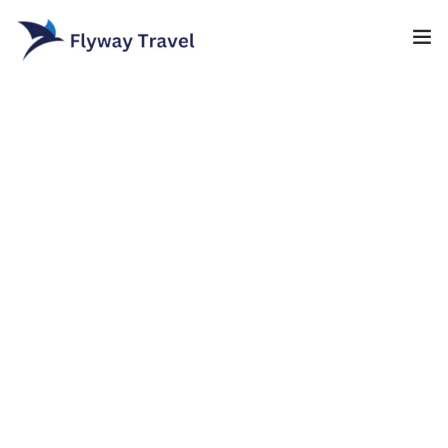
Home
Airlines
Umrah packages
0
Blog
Visa
Contact
About