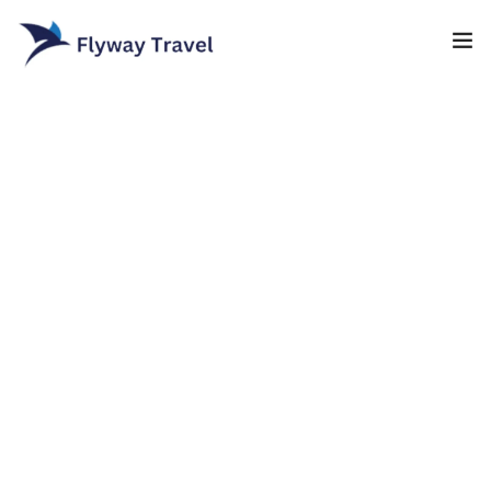
Home
Airlines
Umrah packages
0
Blog
Visa
Contact
About