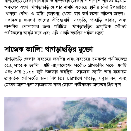
খাগড়াছড়ি জেলা রাঙামাটি ও বান্দরবান জেলার পাশাপাশি পার্বত্য চট্টগ্রাম
অঞ্চলের অংশ। খাগড়াছড়ি জেলার নামটি এসেছে স্থানীয় চাঁদা উপজাতির
‘খাগড়া’ (বাঁশ) ও ‘ছড়ি’ (জায়গা) থেকে, যার অর্থ হলো ‘বাঁশের জঙ্গল।’
এখানকার জনগণ তাদের ঐতিহ্যবাহী সংস্কৃতি, পাহাড়ি খাবার, এবং
নান্দনিক পোশাকের জন্য পরিচিত। খাগড়াছড়ির প্রাকৃতিক সৌন্দর্য
পর্যটকদের আকৃষ্ট করে এবং এটি একটি জনপ্রিয় পর্যটন গন্তব্য।
সাজেক ভ্যালি: খাগড়াছড়ির মুক্তো
খাগড়াছড়ি জেলার সবচেয়ে জনপ্রিয় এবং সবচেয়ে চমকপ্রদ পর্যটনকেন্দ্র
হচ্ছে সাজেক ভ্যালি। এটি বাংলাদেশের সর্বোচ্চ গ্রামগুলির মধ্যে একটি
এবং প্রায় ১৮০০ ফুট উচ্চতায় অবস্থিত। সাজেক ভ্যালি তার মনোরম
প্রাকৃতিক সৌন্দর্যের জন্য বিখ্যাত। চারপাশে পাহাড়, সবুজ বন, এবং
মেঘের আনাগোনা সাজেককে করে তোলে পর্যটকদের অন্যতম প্রিয় স্থান।