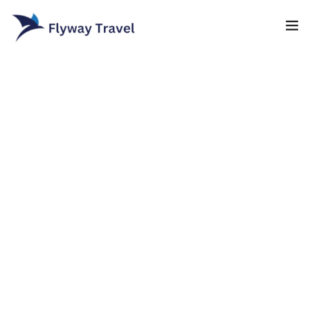
Home
Airlines
Umrah packages
0
Blog
Visa
Contact
About