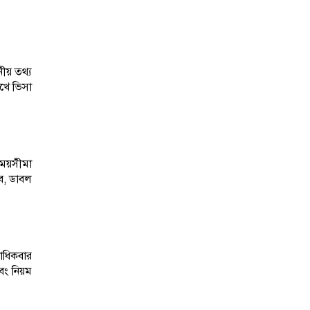
ীয় তথ্য
িখে ভিসা
সময়সীমা
বে, ডাবল
কাধিকবার
বং নিয়ম