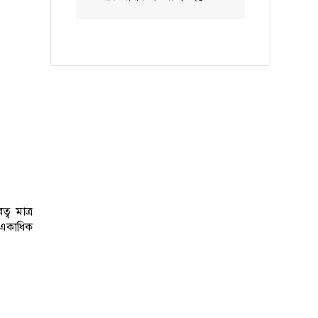
্ব মাত্র
ন একাধিক