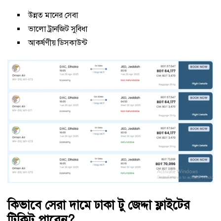
উন্নত মানের সেবা
ভালো ট্রানজিট সুবিধা
আকর্ষণীয় ডিসকাউন্ট
কিভাবে সেরা দামে ঢাকা টু জেদ্দা ফ্লাইটের
টিকিট পাবেন?