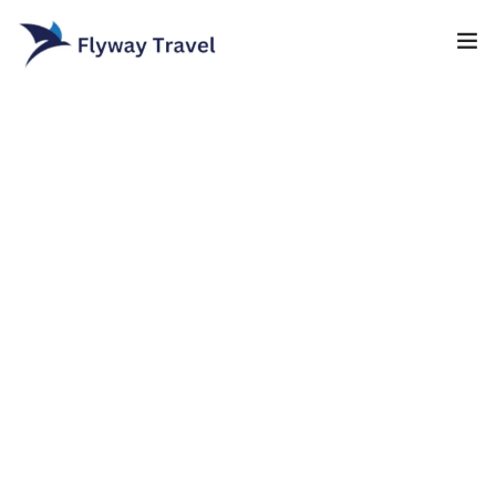
Home
Airlines
Umrah packages
0
Blog
Visa
Contact
About