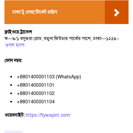
ঢাকা টু দোহা টিকেট প্রাইস
ফ্লাইওয়ে ট্রাভেল
ক—৯/১ বসুন্ধরা রোড, যমুনা ফিউচার পার্কের পাশে, ঢাকা—১২২৯।
️
গুগল ম্যাপ
ফোন নম্বর:
+8801400001103 (WhatsApp)
+8801400001101
+8801400001102
+8801400001104
ওয়েবসাইট:
https://flywayint.com/