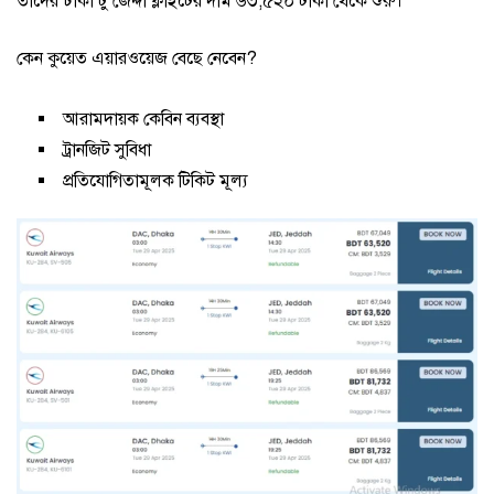
তাদের ঢাকা টু জেদ্দা ফ্লাইটের দাম ৬৩,৫২০ টাকা থেকে শুরু।
কেন কুয়েত এয়ারওয়েজ বেছে নেবেন?
আরামদায়ক কেবিন ব্যবস্থা
ট্রানজিট সুবিধা
প্রতিযোগিতামূলক টিকিট মূল্য