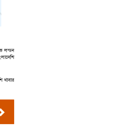
কে লন্ডন
ংলাদেশি
শি খাবার