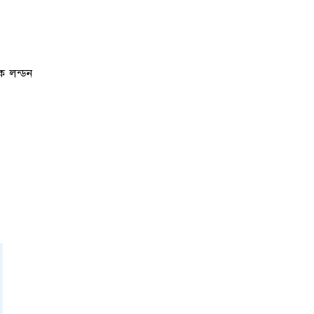
কে লন্ডন