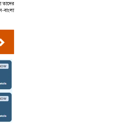
লো তাদের
স-বাংলা