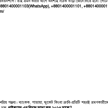
িবর্তনশীল। তাই ভ্রমন করার আগে অবশ্যই সঠিক ভাড়া জেনে নিতে হবে। লেটেস
8801400001103(WhatsApp), +8801400001101, +8801400001
om/
িয় গন্তব্য। ব্যাংকক, পাতায়া, ফুকেট কিংবা ক্রাবি-প্রতিটি শহরই ভ্রমণকারী
 চান,
থাইল্যান্ড এর বিমান ভাড়া কত ২০২৫ সালে?