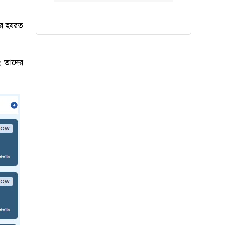
ার হযরত
বং তাদের