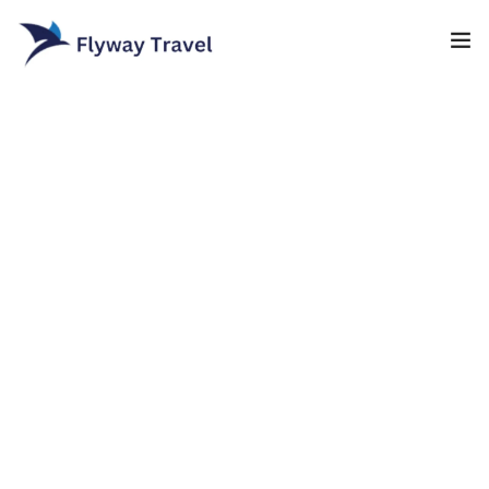
Home
Airlines
Umrah packages
0
Blog
Visa
Contact
About