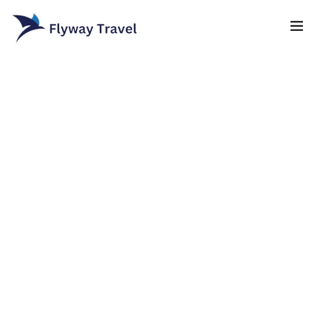
Home
Airlines
Umrah packages
0
Blog
Visa
Contact
About