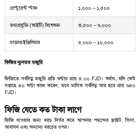
রেস্টুরেন্ট স্টাফ
১,০০০ – ১,৫০০
তথ্যপ্রযুক্তি (আইটি) বিশেষজ্ঞ
৩,৫০০ – ৬,০০০
ডাক্তার/ইঞ্জিনিয়ার
৫,০০০ – ১০,০০০
ফিজির ন্যূনতম মজুরি
ফিজিতে সর্বনিম্ন মজুরি প্রতি ঘণ্টায় প্রায় ৪.০০ FJD। অর্থাৎ, যদি কেউ
সপ্তাহে ৪০ ঘণ্টা কাজ করেন, তবে মাসিক সর্বনিম্ন আয় হবে প্রায় ৬৪০
FJD।
ফিজি যেতে কত টাকা লাগে
ফিজি যাওয়ার জন্য খরচ নির্ভর করে আপনার পছন্দের ফ্লাইট, ভিসা,
আবাসন এবং অন্যান্য খরচের ওপর।