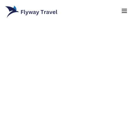
Home
Airlines
Umrah packages
0
Blog
Visa
Contact
About