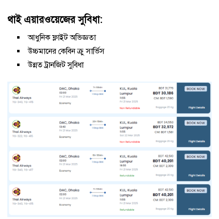
থাই এয়ারওয়েজের সুবিধা:
আধুনিক ফ্লাইট অভিজ্ঞতা
উচ্চমানের কেবিন ক্রু সার্ভিস
উন্নত ট্রানজিট সুবিধা