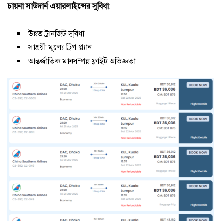
চায়না সাউদার্ন এয়ারলাইন্সের সুবিধা:
উন্নত ট্রানজিট সুবিধা
সাশ্রয়ী মূল্যে ট্রিপ প্ল্যান
আন্তর্জাতিক মানসম্পন্ন ফ্লাইট অভিজ্ঞতা