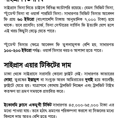
সাইপ্রাস ভিসা নিতে চাইলে বিভিন্ন ক্যাটাগরি রয়েছে। যেমন: ভিজিট ভিসা,
স্টুডেন্ট ভিসা বা ওয়ার্ক পারমিট ভিসা। সাধারণত ভিজিট ভিসার আবেদন
ফি প্রায়
৬০ ইউরো
(বাংলাদেশি টাকায় আনুমানিক ৭,০০০ টাকা) হয়ে
থাকে। তবে প্রসেসিং চার্জ, ভিসা সেন্টারের সার্ভিস ফি ইত্যাদি যোগ হলে
এই খরচ কিছুটা বেড়ে যেতে পারে।
স্টুডেন্ট ভিসার ক্ষেত্রে আবেদন ফি তুলনামূলক বেশি হয়, সাধারণত
১০০-২০০ ইউরো
পর্যন্ত। ওয়ার্ক ভিসার খরচও আলাদা হতে পারে।
সাইপ্রাস এয়ার টিকিটের দাম
ঢাকা থেকে সাইপ্রাসে সরাসরি কোনো ফ্লাইট নেই। সাধারণত কাতারের
দোহা
, তুরস্কের
ইস্তাম্বুল
বা সংযুক্ত আরব আমিরাতের
দুবাই
হয়ে কানেক্টিং
ফ্লাইটে যেতে হয়। যাত্রাপথে কোথায় ট্রানজিট নিচ্ছেন এবং ট্রানজিট টাইম
কতক্ষণ তা ভ্রমণ সময়কে প্রভাবিত করে।
ইকোনমি ক্লাসে একমুখী টিকিট
সাধারণত ৪৫,০০০-৬৫,০০০ টাকা এর
মধ্যে পাওয়া যায়। তবে হঠাৎ ভ্রমণের পরিকল্পনা করলে বা সিজনের মধ্যে
কিনলে দাম আরও বেশি হতে পারে।