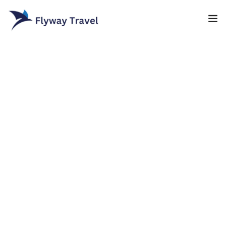
Home
Airlines
Umrah packages
0
Blog
Visa
Contact
About