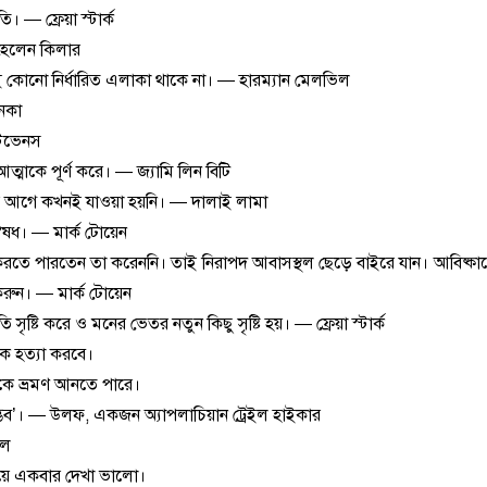
— ফ্রেয়া স্টার্ক
 হেলেন কিলার
খনোই কোনো নির্ধারিত এলাকা থাকে না। — হারম্যান মেলভিল
নেকা
্টিভেনস
ত্মাকে পূর্ণ করে। — জ্যামি লিন বিটি
এর আগে কখনই যাওয়া হয়নি। — দালাই লামা
ঔষধ। — মার্ক টোয়েন
ে পারতেন তা করেননি। তাই নিরাপদ আবাসস্থল ছেড়ে বাইরে যান। আবিষ্কার
 করুন। — মার্ক টোয়েন
্টি করে ও মনের ভেতর নতুন কিছু সৃষ্টি হয়। — ফ্রেয়া স্টার্ক
ে হত্যা করবে।
ে ভ্রমণ আনতে পারে।
ভব’। — উলফ, একজন অ্যাপলাচিয়ান ট্রেইল হাইকার
েল
েয়ে একবার দেখা ভালো।