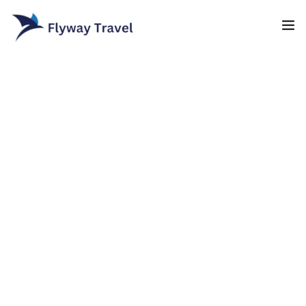
Home
Airlines
Umrah packages
0
Blog
Visa
Contact
About