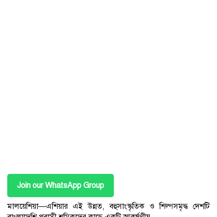
Join our WhatsApp Group
মালয়েশিয়া—এশিয়ার এই উন্নত, বহুসাংস্কৃতিক ও শিল্পসমৃদ্ধ দেশটি
বাংলাদেশি প্রবাসী শ্রমিকদের কাছে একটি আকর্ষণীয়