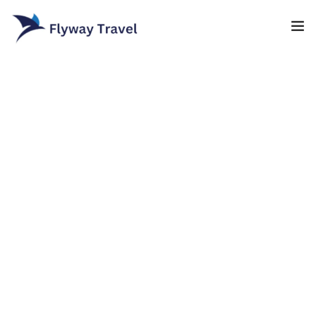
Home
Airlines
Umrah packages
0
Blog
Visa
Contact
About