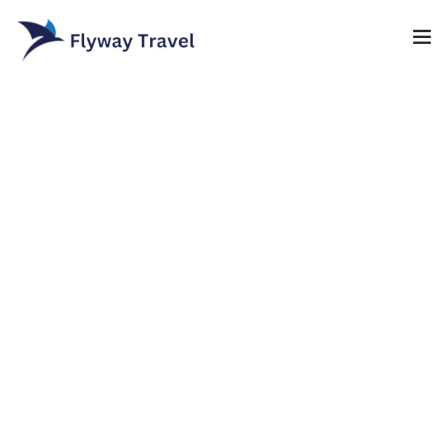
Home
Airlines
Umrah packages
0
Blog
Visa
Contact
About