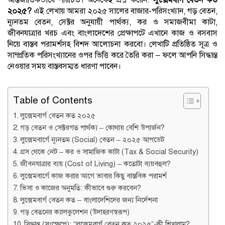
আন্তর্জাতিকভাবে পরিচিত। অনেকেই প্রশ্ন করেন:
লুক্সেমবার্গ বেতন কত
২০২৫?
এই লেখায় আমরা ২০২৫ সালের বাজার-পরিসংখ্যান, গড় বেতন,
ন্যূনতম বেতন, সেক্টর অনুযায়ী পার্থক্য, কর ও সমাজবীমা কাটা,
জীবনযাত্রার খরচ এবং বাংলাদেশের প্রেক্ষাপটে এখানে কাজ ও বসবাস
নিয়ে বাস্তব পরামর্শসহ বিশদ আলোচনা করবো। লেখাটি প্রতিষ্ঠিত সূত্র ও
সাম্প্রতিক পরিসংখ্যানের ওপর ভিত্তি করে তৈরি করা – ফলে আপনি সিদ্ধান্ত
নেওয়ার সময় বাস্তবসম্মত ধারণা পাবেন।
Table of Contents
লুক্সেমবার্গ বেতন কত ২০২৫
গড় বেতন ও সেক্টরগত পার্থক্য – কোথায় বেশি উপার্জন?
লুক্সেমবার্গে ন্যূনতম (Social) বেতন – ২০২৫ আপডেট
গ্রস থেকে নেট – কর ও সামাজিক কাটা (Tax & Social Security)
জীবনযাত্রার ব্যয় (Cost of Living) – কতোটা ব্যয়বহুল?
লুক্সেমবার্গে কাজ করার আগে ভাবার কিছু বাস্তবিক পরামর্শ
ভিসা ও কাজের অনুমতি: কীভাবে শুরু করবেন?
লুক্সেমবার্গ বেতন কত – বাংলাদেশিদের জন্য নির্দেশনা
গড় বেতনের ক্যালকুলেশন (উদাহরণস্বরূপ)
সিদ্ধান্ত (সংক্ষেপে): “লুক্সেমবার্গ বেতন কত ২০২৫”-কী শিখলাম?