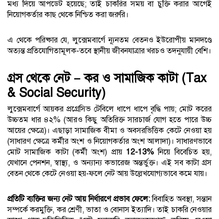
মধ্য দিয়ে আপডেট হয়েছে; তাই চাকরির সময় বা চুক্তি করার আগেই
নিয়োগকর্তার কাছ থেকে নিশ্চিত করা জরুরি।
এ থেকে পরিষ্কার যে, লুক্সেমবার্গে ন্যূনতম বেতনও ইউরোপীয় মানদণ্ডে
অত্যন্ত প্রতিযোগিতামূলক-তবে স্থানীয় জীবনযাত্রার খরচও তদনুযায়ী বেশি।
গ্রস থেকে নেট – কর ও সামাজিক কাটা (Tax
& Social Security)
লুক্সেমবার্গে আয়কর প্রগ্রেসিভ টেবিলে ধাপে ধাপে বৃদ্ধি পায়; মোট করের
উচ্চতম ধার ৪২% (আরও কিছু অতিরিক্ত সারচার্জ যোগ হতে পারে উচ্চ
আয়ের ক্ষেত্রে)। এছাড়া সামাজিক বীমা ও অবসরভিত্তিক কেটে নেওয়া হয়
(সাধারণ ক্ষেত্রে কর্মীর অংশ ও নিয়োগকর্তার অংশ আলাদা)। সাধারণভাবে
মোট সামাজিক কাটা (কর্মী অংশ) প্রায়
12-13%
নিয়ে বিবেচিত হয়,
যেখানে পেনশন, স্বাস্থ্য, ও অন্যান্য কভারেজ অন্তর্ভুক্ত। এই সব কাটা গ্রস
বেতন থেকে কেটে নেওয়া হয়-ফলে নেট আয় উল্লেখযোগ্যভাবে কমে যায়।
প্রতিটি ব্যক্তির জন্য নেট আয় নির্ধারণে প্রভাব ফেলে:
বিবাহিত অবস্থা, সন্তান
সম্পর্কে করমুক্তি, কর শ্রেণী, ভাতা ও বোনাস ইত্যাদি। তাই চাকরি নেওয়ার