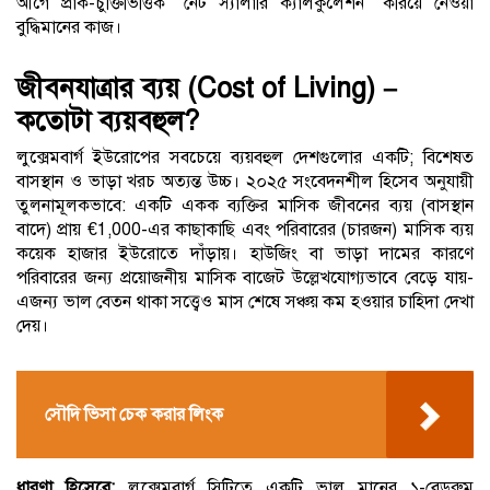
আগে প্রাক-চুক্তিভিত্তিক “নেট স্যালারি ক্যালকুলেশন” করিয়ে নেওয়া
বুদ্ধিমানের কাজ।
জীবনযাত্রার ব্যয় (Cost of Living) –
কতোটা ব্যয়বহুল?
লুক্সেমবার্গ ইউরোপের সবচেয়ে ব্যয়বহুল দেশগুলোর একটি; বিশেষত
বাসস্থান ও ভাড়া খরচ অত্যন্ত উচ্চ। ২০২৫ সংবেদনশীল হিসেব অনুযায়ী
তুলনামূলকভাবে: একটি একক ব্যক্তির মাসিক জীবনের ব্যয় (বাসস্থান
বাদে) প্রায় €1,000-এর কাছাকাছি এবং পরিবারের (চারজন) মাসিক ব্যয়
কয়েক হাজার ইউরোতে দাঁড়ায়। হাউজিং বা ভাড়া দামের কারণে
পরিবারের জন্য প্রয়োজনীয় মাসিক বাজেট উল্লেখযোগ্যভাবে বেড়ে যায়-
এজন্য ভাল বেতন থাকা সত্ত্বেও মাস শেষে সঞ্চয় কম হওয়ার চাহিদা দেখা
দেয়।
সৌদি ভিসা চেক করার লিংক
ধারণা হিসেবে:
লুক্সেমবার্গ সিটিতে একটি ভাল মানের ১-বেডরুম