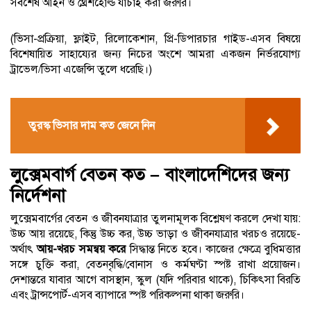
সর্বশেষ আইন ও থ্রেশহোল্ড যাচাই করা জরুরি।
(ভিসা-প্রক্রিয়া, ফ্লাইট, রিলোকেশান, প্রি-ডিপারচার গাইড-এসব বিষয়ে
বিশেষায়িত সাহায্যের জন্য নিচের অংশে আমরা একজন নির্ভরযোগ্য
ট্রাভেল/ভিসা এজেন্সি তুলে ধরেছি।)
তুরস্ক ভিসার দাম কত জেনে নিন
লুক্সেমবার্গ বেতন কত – বাংলাদেশিদের জন্য
নির্দেশনা
লুক্সেমবার্গের বেতন ও জীবনযাত্রার তুলনামূলক বিশ্লেষণ করলে দেখা যায়:
উচ্চ আয় রয়েছে, কিন্তু উচ্চ কর, উচ্চ ভাড়া ও জীবনযাত্রার খরচও রয়েছে-
অর্থাৎ
আয়-খরচ সমন্বয় করে
সিদ্ধান্ত নিতে হবে। কাজের ক্ষেত্রে বুধিমত্তার
সঙ্গে চুক্তি করা, বেতনবৃদ্ধি/বোনাস ও কর্মঘণ্টা স্পষ্ট রাখা প্রয়োজন।
দেশান্তরে যাবার আগে বাসস্থান, স্কুল (যদি পরিবার থাকে), চিকিৎসা বিরতি
এবং ট্রান্সপোর্ট-এসব ব্যাপারে স্পষ্ট পরিকল্পনা থাকা জরুরি।