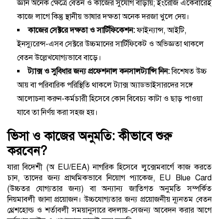
জ্ঞান অনেক ক্ষেত্রে বেতন ও কাজের সুযোগ বাড়ায়; ইংরেজি একেবারেই
কাজে লাগে কিন্তু স্থানীয় ভাষার দক্ষতা অনেক দরজা খুলে দেয়।
কাজের সেক্টরে দক্ষতা ও সার্টিফিকেশন:
ফাইন্যান্স, আইটি,
ইনস্যুরেন্স-এসব সেক্টরে উচ্চমানের সার্টিফিকেট ও অভিজ্ঞতা থাকলে
বেতন উল্লেখযোগ্যভাবে বাড়ে।
ট্যাক্স ও সুবিধার জন্য প্রফেশনাল কনসালট্যান্সি নিন:
বিশেষত উচ্চ
আয় বা পরিবারিক পরিস্থিতি থাকলে ট্যাক্স অ্যাডভাইসারদের সঙ্গে
আলোচনা করুন-কর্মচারী হিসেবে কোন বিবেচ্য কাটা ও ছাড় পাওয়া
যাবে তা নির্ণয় করা সহজ হয়।
ভিসা ও কাজের অনুমতি: কীভাবে শুরু
করবেন?
যারা বিদেশী (অ EU/EEA) নাগরিক হিসেবে লুক্সেমবার্গে কাজ করতে
চান, তাদের জন্য প্রাথমিকভাবে নিয়োগ প্যাকেজ, EU Blue Card
(উচ্চতর যোগ্যতার জন্য) বা অন্যান্য জাতিগত অনুমতি সম্পর্কিত
নিয়মাবলী জানা প্রয়োজন। উচ্চযোগ্যতার জন্য প্রয়োজনীয় ন্যূনতম বেতন
থ্রেশহোল্ড ও শর্তাবলী সময়ানুসারে বদলায়-সেজন্য আবেদন করার আগে