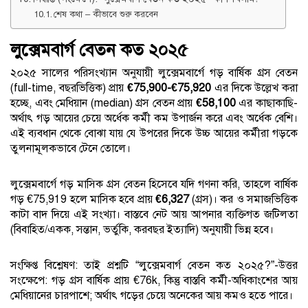
শেষ কথা – কীভাবে শুরু করবেন
লুক্সেমবার্গ বেতন কত ২০২৫
২০২৫ সালের পরিসংখ্যান অনুযায়ী লুক্সেমবার্গে গড় বার্ষিক গ্রস বেতন
(full-time, বছরভিত্তিক) প্রায়
€75,900-€75,920
এর দিকে উল্লেখ করা
হচ্ছে, এবং মেধিয়ান (median) গ্রস বেতন প্রায়
€58,100
এর কাছাকাছি-
অর্থাৎ গড় আয়ের চেয়ে অর্ধেক কর্মী কম উপার্জন করে এবং অর্ধেক বেশি।
এই ব্যবধান থেকে বোঝা যায় যে উপরের দিকে উচ্চ আয়ের কর্মীরা গড়কে
তুলনামূলকভাবে টেনে তোলে।
লুক্সেমবার্গে গড় মাসিক গ্রস বেতন হিসেবে যদি গণনা করি, তাহলে বার্ষিক
গড় €75,919 হলে মাসিক হবে প্রায়
€6,327
(গ্রস)। কর ও সমাজভিত্তিক
কাটা বাদ দিয়ে এই সংখ্যা। বাস্তবে নেট আয় আপনার ব্যক্তিগত জটিলতা
(বিবাহিত/একক, সন্তান, ভর্তুকি, করবছর ইত্যাদি) অনুযায়ী ভিন্ন হবে।
সংক্ষিপ্ত বিশ্লেষণ: তাই প্রশ্নটি “লুক্সেমবার্গ বেতন কত ২০২৫?”-উত্তর
সংক্ষেপে: গড় গ্রস বার্ষিক প্রায় €76k, কিন্তু বাস্তবি কর্মী-অধিকাংশের আয়
মেধিয়ানের চারপাশে; অর্থাৎ গড়ের চেয়ে অনেকের আয় কমও হতে পারে।