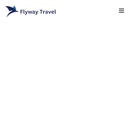
Home
Airlines
Umrah packages
0
Blog
Visa
Contact
About