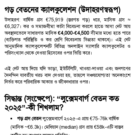
গড় বেতনের ক্যালকুলেশন (উদাহরণস্বরূপ)
উদাহরণ: বার্ষিক গ্রস €75,919 (স্তরগত গড়) ধরে, মাসিক গ্রস ≈
€6,327। কর ও সমাজবীমা কাটা বিবেচনা করলে হাতে আসা নেট আয়
অবস্থানভেদে সাধারণত মাসিক
€4,000-€4,500
সীমার মধ্যে হতে পারে
(ব্যক্তিগত পরিস্থিতি ও কর শ্রেণি বিবেচনায় ভিন্নতা থাকবে)। এই নেট
আনুমানিক ক্যালকুলেশনটি বিভিন্ন অনলাইন স্যালারি ক্যালকুলেটর ও
পরিসংখ্যান থেকে নেওয়া হিসেবের ওপর ভিত্তি করে।
এই নেট আয় দিয়ে যদি ভাড়া, ইউটিলিটি, খাওয়া-দাওয়া এবং জনগণের
দৈনন্দিন যাবতীয় খরচ বাদ দেওয়া হয়, তাহলে সঞ্চয়যোগ্যতা অনেকাংশে
নির্ভর করে পরিবারিক আকার ও জীবনধারার ওপর।
সিদ্ধান্ত (সংক্ষেপে): “লুক্সেমবার্গ বেতন কত
২০২৫”-কী শিখলাম?
গড় গ্রস বেতন
লুক্সেমবার্গে ২০২৫-এ প্রায় €75-76k বার্ষিক
(মাসিক ~€6.3k)। মেধিয়ান (median) গ্রস প্রায় €58k-এটি বাস্তব