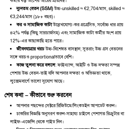
কর্মীর বড় অংশের আয়ের প্রতিবিম্ব।
ন্যূনতম বেতন (SSM)
উচ্চ-unskilled ≈ €2,704/মাস, skilled ≈
€3,244/মাস (১৮+ বছর)।
কর ও সামাজিক কাটা
উল্লেখযোগ্য-কর প্রগ্রেসিভ, সর্বোচ্চ ধার প্রায়
৪২% পর্যন্ত (কিছু সারচার্জসহ) এবং সামাজিক কাটা কর্মীর অংশ প্রায়
12%-এর কাছাকাছি হতে পারে।
জীবনযাত্রার খরচ
উচ্চ-বিশেষত বাসস্থান; সুতরাং উচ্চ গ্রস বেতনের
সঙ্গে খরচও proportionalভাবে বেশি।
কাজ তুলনা করে বললে
: ফাইন্যান্স, আইটি ও উচ্চ দক্ষতা সম্পন্ন
পেশায় উচ্চ বেতন-তাই যদি আপনার দক্ষতা ও অভিজ্ঞতা থাকে,
লুক্সেমবার্গে ভালো সুযোগ আছে।
শেষ কথা – কীভাবে শুরু করবেন
আপনার পছন্দের সেক্টরে রিজিউমে/লিংকডইন আপডেট করুন।
চাকরির বিজ্ঞপ্তি অনুসরণ করুন-সাহায্য চাইলে পেশাগত রিক্রুটার বা
লাইফ-এজেন্সি থেকে গাইড নিন।