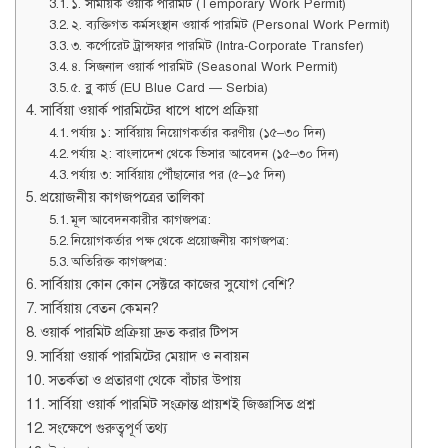
১. সাময়িক ওয়ার্ক পারমিট (Temporary Work Permit)
২. ব্যক্তিগত কর্মসংস্থান ওয়ার্ক পারমিট (Personal Work Permit)
৩. কর্পোরেট ট্রান্সফার পারমিট (Intra-Corporate Transfer)
৪. সিজনাল ওয়ার্ক পারমিট (Seasonal Work Permit)
৫. ব্লু কার্ড (EU Blue Card — Serbia)
সার্বিয়া ওয়ার্ক পারমিটের ধাপে ধাপে প্রক্রিয়া
পর্যায় ১: সার্বিয়ায় নিয়োগকর্তার করণীয় (১৫–৩০ দিন)
পর্যায় ২: বাংলাদেশ থেকে ভিসার আবেদন (১৫–৩০ দিন)
পর্যায় ৩: সার্বিয়ায় পৌঁছানোর পর (৫–১৫ দিন)
প্রয়োজনীয় কাগজপত্রের তালিকা
মূল আবেদনকারীর কাগজপত্র:
নিয়োগকর্তার পক্ষ থেকে প্রয়োজনীয় কাগজপত্র:
অতিরিক্ত কাগজপত্র:
সার্বিয়ায় কোন কোন সেক্টরে কাজের সুযোগ বেশি?
সার্বিয়ায় বেতন কেমন?
ওয়ার্ক পারমিট প্রক্রিয়া দ্রুত করার টিপস
সার্বিয়া ওয়ার্ক পারমিটের মেয়াদ ও নবায়ন
সতর্কতা ও প্রতারণা থেকে বাঁচার উপায়
সার্বিয়া ওয়ার্ক পারমিট সংক্রান্ত প্রায়শই জিজ্ঞাসিত প্রশ্ন
সংক্ষেপে গুরুত্বপূর্ণ তথ্য