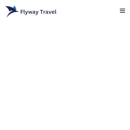
Home
Airlines
Umrah packages
0
Blog
Visa
Contact
About