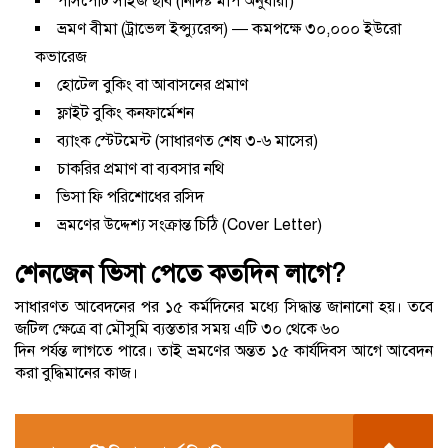
পাসপোর্ট সাইজ ছবি (নির্দিষ্ট মাপ অনুযায়ী)
ভ্রমণ বীমা (ট্রাভেল ইন্স্যুরেন্স) — কমপক্ষে ৩০,০০০ ইউরো
কভারেজ
হোটেল বুকিং বা আবাসনের প্রমাণ
ফ্লাইট বুকিং কনফার্মেশন
ব্যাংক স্টেটমেন্ট (সাধারণত শেষ ৩-৬ মাসের)
চাকরির প্রমাণ বা ব্যবসার নথি
ভিসা ফি পরিশোধের রসিদ
ভ্রমণের উদ্দেশ্য সংক্রান্ত চিঠি (Cover Letter)
শেনজেন ভিসা পেতে কতদিন লাগে?
সাধারণত আবেদনের পর ১৫ কর্মদিনের মধ্যে সিদ্ধান্ত জানানো হয়। তবে
জটিল ক্ষেত্রে বা মৌসুমি ব্যস্ততার সময় এটি ৩০ থেকে ৬০
দিন পর্যন্ত লাগতে পারে। তাই ভ্রমণের অন্তত ১৫ কার্যদিবস আগে আবেদন
করা বুদ্ধিমানের কাজ।