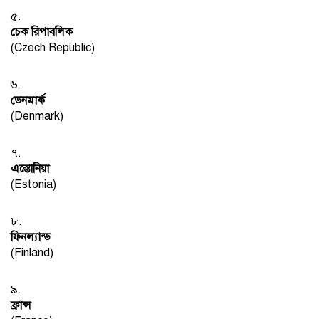
৫.
চেক রিপাবলিক
(Czech Republic)
৬.
ডেনমার্ক
(Denmark)
৭.
এস্তোনিয়া
(Estonia)
৮.
ফিনল্যান্ড
(Finland)
৯.
ফ্রান্স