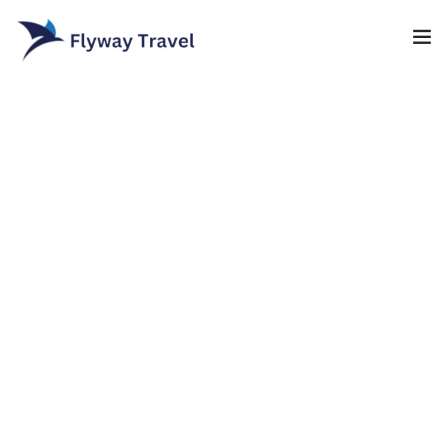
Home
Airlines
Umrah packages
0
Blog
Visa
Contact
About