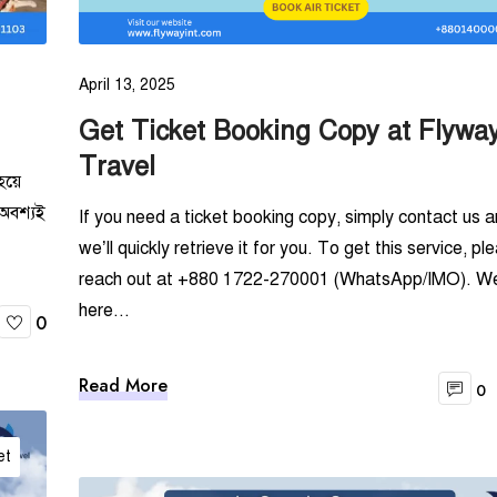
April 13, 2025
Get Ticket Booking Copy at Flywa
Travel
য়ে
 অবশ্যই
If you need a ticket booking copy, simply contact us 
we’ll quickly retrieve it for you. To get this service, pl
reach out at +880 1722-270001 (WhatsApp/IMO). We
here...
0
Read More
0
et