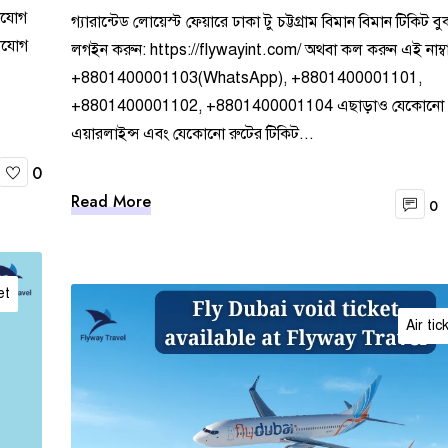
নোযোগ
গ্যারান্টেড লোয়েস্ট ফেয়ারে ঢাকা টু চট্টগ্রাম বিমান বিমান টিকিট 
গাযোগ
লগইন করুন: https://flywayint.com/ অথবা কল করুন এই নাম্বা
+8801400001103(WhatsApp), +8801400001101,
+8801400001102, +8801400001104 এছাড়াও যেকোনো
এয়ারলাইন্স এবং যেকোনো রুটের টিকিট...
0
Read More
0
et
Air tic