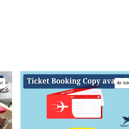
et
Air tic