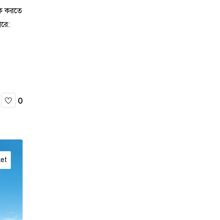
বুক করতে
রে:
0
ket