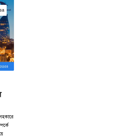
sa
ে
 সহকারে
পর্কে
য়ে