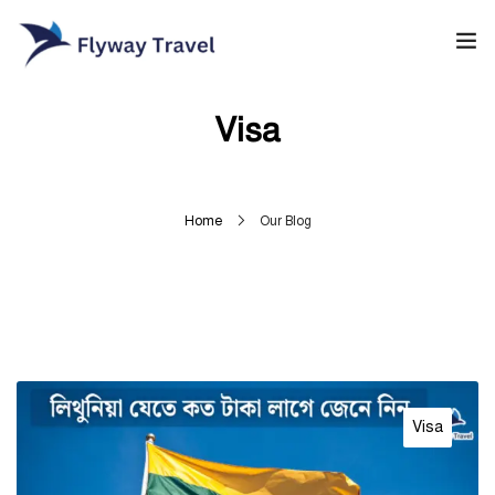
Home
Visa
Airlines
Umrah packages
Home
Our Blog
0
Blog
Visa
Contact
Visa
About