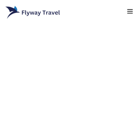
Home
Airlines
Umrah packages
0
Blog
Visa
Contact
About