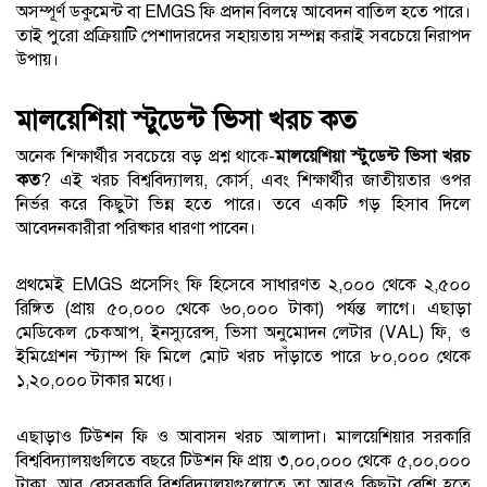
অসম্পূর্ণ ডকুমেন্ট বা EMGS ফি প্রদান বিলম্বে আবেদন বাতিল হতে পারে।
তাই পুরো প্রক্রিয়াটি পেশাদারদের সহায়তায় সম্পন্ন করাই সবচেয়ে নিরাপদ
উপায়।
মালয়েশিয়া স্টুডেন্ট ভিসা খরচ কত
অনেক শিক্ষার্থীর সবচেয়ে বড় প্রশ্ন থাকে-
মালয়েশিয়া স্টুডেন্ট ভিসা খরচ
কত
? এই খরচ বিশ্ববিদ্যালয়, কোর্স, এবং শিক্ষার্থীর জাতীয়তার ওপর
নির্ভর করে কিছুটা ভিন্ন হতে পারে। তবে একটি গড় হিসাব দিলে
আবেদনকারীরা পরিষ্কার ধারণা পাবেন।
প্রথমেই EMGS প্রসেসিং ফি হিসেবে সাধারণত ২,০০০ থেকে ২,৫০০
রিঙ্গিত (প্রায় ৫০,০০০ থেকে ৬০,০০০ টাকা) পর্যন্ত লাগে। এছাড়া
মেডিকেল চেকআপ, ইনস্যুরেন্স, ভিসা অনুমোদন লেটার (VAL) ফি, ও
ইমিগ্রেশন স্ট্যাম্প ফি মিলে মোট খরচ দাঁড়াতে পারে ৮০,০০০ থেকে
১,২০,০০০ টাকার মধ্যে।
এছাড়াও টিউশন ফি ও আবাসন খরচ আলাদা। মালয়েশিয়ার সরকারি
বিশ্ববিদ্যালয়গুলিতে বছরে টিউশন ফি প্রায় ৩,০০,০০০ থেকে ৫,০০,০০০
টাকা, আর বেসরকারি বিশ্ববিদ্যালয়গুলোতে তা আরও কিছুটা বেশি হতে