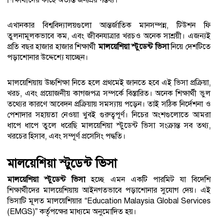
শিক্ষার্থীদের কাছে অত্যন্ত জনপ্রিয় গন্তব্য।
এখানকার বিশ্ববিদ্যালয়গুলো আন্তর্জাতিক মানসম্পন্ন, টিউশন ফি
তুলনামূলকভাবে কম, এবং জীবনযাত্রার খরচও অনেক সাশ্রয়ী। এজন্যই
প্রতি বছর হাজার হাজার শিক্ষার্থী
মালয়েশিয়া স্টুডেন্ট ভিসা
নিয়ে দেশটিতে
পড়াশোনার উদ্দেশ্যে যাচ্ছেন।
মালয়েশিয়ায় উচ্চশিক্ষা নিতে হলে প্রথমেই জানতে হবে এই ভিসা প্রক্রিয়া,
খরচ, এবং প্রয়োজনীয় কাগজপত্র সম্পর্কে বিস্তারিত। অনেক শিক্ষার্থী ভুল
তথ্যের কারণে আবেদন প্রক্রিয়ায় সমস্যায় পড়েন। তাই সঠিক নির্দেশনা ও
পেশাদার সহায়তা নেওয়া খুবই গুরুত্বপূর্ণ। নিচের অংশগুলোতে আমরা
ধাপে ধাপে তুলে ধরেছি মালয়েশিয়া স্টুডেন্ট ভিসা সংক্রান্ত সব তথ্য,
খরচের হিসাব, এবং সম্পূর্ণ প্রসেসিং পদ্ধতি।
মালয়েশিয়া স্টুডেন্ট ভিসা
মালয়েশিয়া স্টুডেন্ট ভিসা
হচ্ছে এমন একটি পারমিট যা বিদেশি
শিক্ষার্থীদের মালয়েশিয়ায় আইনগতভাবে পড়াশোনার সুযোগ দেয়। এই
ভিসাটি মূলত মালয়েশিয়ার “Education Malaysia Global Services
(EMGS)” কর্তৃপক্ষের মাধ্যমে অনুমোদিত হয়।