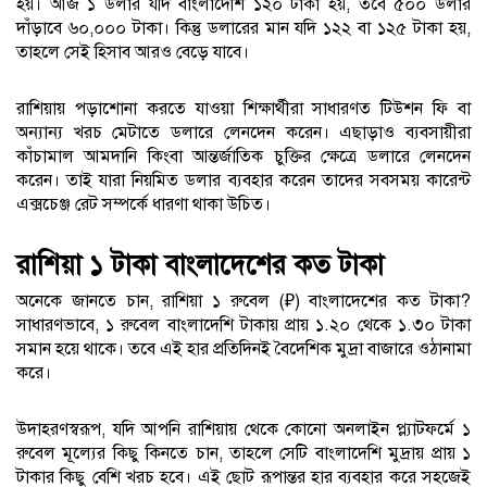
হয়। আজ ১ ডলার যদি বাংলাদেশি ১২০ টাকা হয়, তবে ৫০০ ডলার
দাঁড়াবে ৬০,০০০ টাকা। কিন্তু ডলারের মান যদি ১২২ বা ১২৫ টাকা হয়,
তাহলে সেই হিসাব আরও বেড়ে যাবে।
রাশিয়ায় পড়াশোনা করতে যাওয়া শিক্ষার্থীরা সাধারণত টিউশন ফি বা
অন্যান্য খরচ মেটাতে ডলারে লেনদেন করেন। এছাড়াও ব্যবসায়ীরা
কাঁচামাল আমদানি কিংবা আন্তর্জাতিক চুক্তির ক্ষেত্রে ডলারে লেনদেন
করেন। তাই যারা নিয়মিত ডলার ব্যবহার করেন তাদের সবসময় কারেন্ট
এক্সচেঞ্জ রেট সম্পর্কে ধারণা থাকা উচিত।
রাশিয়া ১ টাকা বাংলাদেশের কত টাকা
অনেকে জানতে চান, রাশিয়া ১ রুবেল (₽) বাংলাদেশের কত টাকা?
সাধারণভাবে, ১ রুবেল বাংলাদেশি টাকায় প্রায় ১.২০ থেকে ১.৩০ টাকা
সমান হয়ে থাকে। তবে এই হার প্রতিদিনই বৈদেশিক মুদ্রা বাজারে ওঠানামা
করে।
উদাহরণস্বরূপ, যদি আপনি রাশিয়ায় থেকে কোনো অনলাইন প্ল্যাটফর্মে ১
রুবেল মূল্যের কিছু কিনতে চান, তাহলে সেটি বাংলাদেশি মুদ্রায় প্রায় ১
টাকার কিছু বেশি খরচ হবে। এই ছোট রূপান্তর হার ব্যবহার করে সহজেই