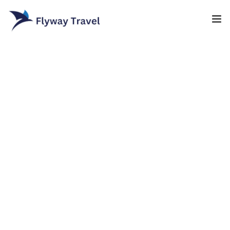
Home
Airlines
Umrah packages
0
Blog
Visa
Contact
About