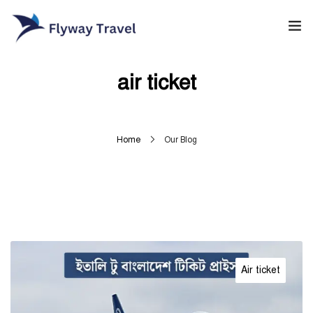
Home
air ticket
Airlines
Umrah packages
Home
Our Blog
0
Blog
Visa
Contact
Air ticket
About