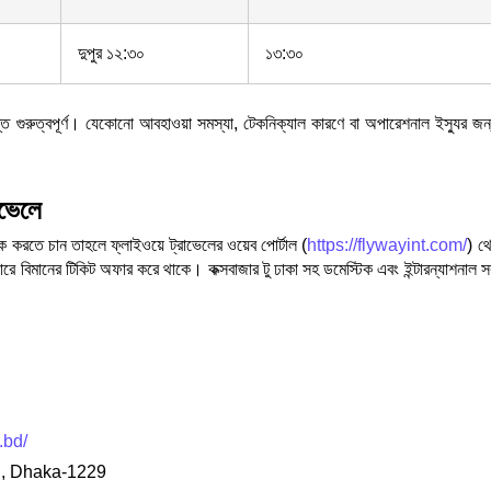
দুপুর ১২:৩০
১৩:৩০
্ত গুরুত্বপূর্ণ। যেকোনো আবহাওয়া সমস্যা, টেকনিক্যাল কারণে বা অপারেশনাল ইস্যুর জন
াভেলে
 বুক করতে চান তাহলে ফ্লাইওয়ে ট্রাভেলের ওয়েব পোর্টাল (
https://flywayint.com/
) থ
়ারে বিমানের টিকিট অফার করে থাকে। কক্সবাজার টু ঢাকা সহ ডমেস্টিক এবং ইন্টারন্যাশনাল 
.bd/
ad, Dhaka-1229