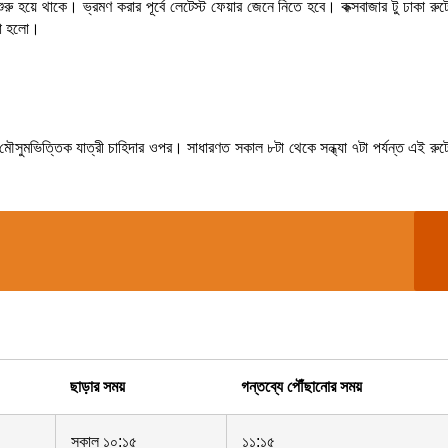
শুরু হয়ে থাকে। ভ্রমণ করার পূর্বে লেটেস্ট ফেয়ার জেনে নিতে হবে। কক্সবাজার টু ঢাকা র
রা হলো।
স ও মৌসুমভিত্তিক যাত্রী চাহিদার ওপর। সাধারণত সকাল ৮টা থেকে সন্ধ্যা ৭টা পর্যন্ত এই রু
ছাড়ার সময়
গন্তব্যে পৌঁছানোর সময়
সকাল ১০:১৫
১১:১৫