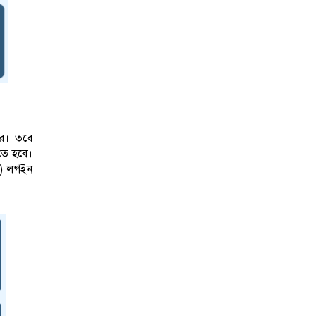
রে। তবে
িতে হবে।
) লগইন