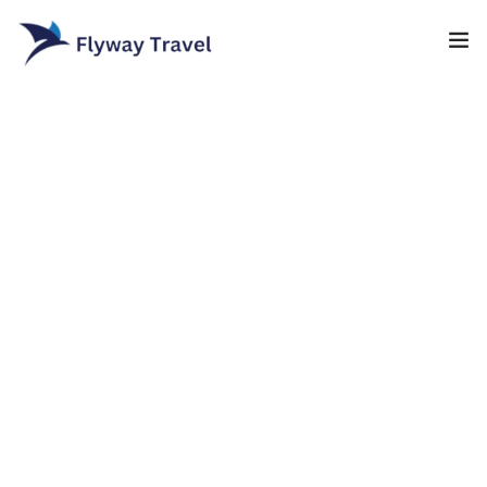
Home
Airlines
Umrah packages
0
Blog
Visa
Contact
About